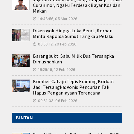
Curanmor, Ngaku Terdesak Bayar Kos dan
Makan
14:43:56, 05 Mar 2026
🕔
Dikeroyok Hingga Luka Berat, Korban
Minta Kapolda Sumut Tangkap Pelaku
08:58:12, 20 Feb 2026
🕔
Barangbukti Sabu Milik Dua Tersangka
Dimusnahkan
16:29:15, 12 Feb 2026
🕔
Kombes Calvijn Tepis Framing Korban
Jadi Tersangka: Vonis Pencurian Tak
Hapus Penganiayaan Terencana
09:31:03, 06 Feb 2026
🕔
BINTAN