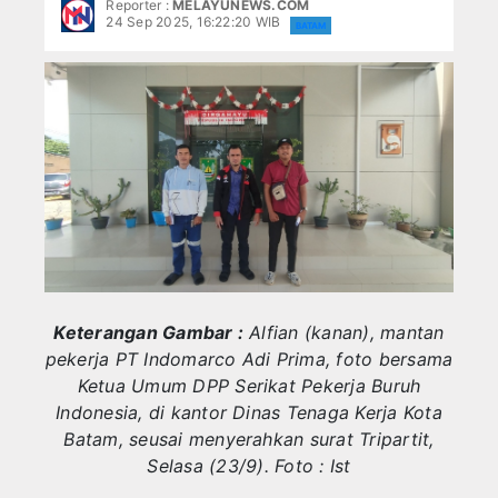
Reporter :
MELAYUNEWS.COM
BATAM
Pengurus PWI Kepri Hormati Pengunduran Di
24 Sep 2025, 16:22:20 WIB
BATAM
BPBD Anambas Salurkan Air kepada Warga 
BINTAN
Aneng: Validasi Data Penting untuk Mendor
Bupati Aneng Apresiasi DPRD Anambas atas 
LINGGA
Hari Anak Nasional, Bupati Anambas Ajak Ma
Bupati Anambas Koordinasi dengan Wakil Me
NATUNA
Program MBG di Anambas Selain Manfaat Bu
Wakil Bupati Anambas Nonton Bareng Piala 
KARIMUN
Hadiri Forum Konsultasi Publik, PWI Tanjung
Pengurus PWI Kepri Hormati Pengunduran Di
TANJUNGPINANG
BPBD Anambas Salurkan Air kepada Warga 
Keterangan Gambar :
Alfian (kanan), mantan
GALLERY
Aneng: Validasi Data Penting untuk Mendor
pekerja PT Indomarco Adi Prima, foto bersama
Bupati Aneng Apresiasi DPRD Anambas atas 
Ketua Umum DPP Serikat Pekerja Buruh
LIFE STYLE
Hari Anak Nasional, Bupati Anambas Ajak Ma
Indonesia, di kantor Dinas Tenaga Kerja Kota
Bupati Anambas Koordinasi dengan Wakil Me
Batam, seusai menyerahkan surat Tripartit,
KESEHATAN
Program MBG di Anambas Selain Manfaat Bu
Selasa (23/9). Foto : Ist
Wakil Bupati Anambas Nonton Bareng Piala 