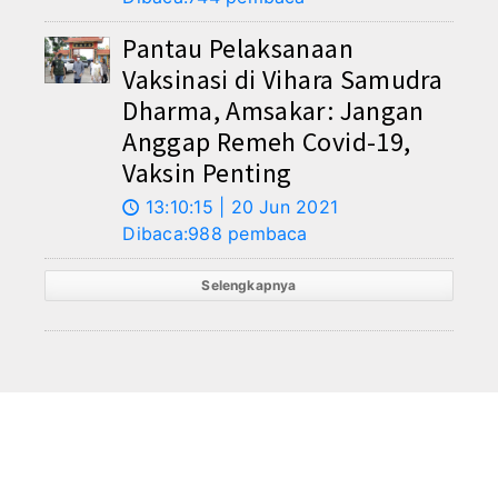
Pantau Pelaksanaan
Vaksinasi di Vihara Samudra
Dharma, Amsakar: Jangan
Anggap Remeh Covid-19,
Vaksin Penting
13:10:15 | 20 Jun 2021
🕔
Dibaca:988 pembaca
Selengkapnya
REDAKSI
/
TENTANG KAMI
/
DESCLAIMER
/
PEDOMAN
RAMAH ANAK
/
PEDOMAN CYBER
© 2026 Copyright
melayunews.com
Menyajikan Berita dari tanah melayu