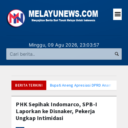
☰
UTAMA
Minggu, 09 Agu 2026,
23:03:58
LAPORAN UTAMA
NASIONAL
INTERNASIONAL
Bupati Aneng Apresiasi DPRD Anambas atas 
BERITA TERKINI
KEPRI
Hari Anak Nasional, Bupati Anambas Ajak Ma
Bupati Anambas Koordinasi dengan Wakil Me
PHK Sepihak Indomarco, SPB-I
TANAH DELI
Program MBG di Anambas Selain Manfaat Bu
Laporkan ke Disnaker, Pekerja
Wakil Bupati Anambas Nonton Bareng Piala 
Ungkap Intimidasi
ANAMBAS
Hadiri Forum Konsultasi Publik, PWI Tanjung