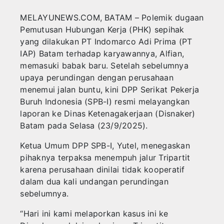
HOBI
Hadiri Forum Konsultasi Publik, PWI Tanjung
MELAYUNEWS.COM, BATAM – Polemik dugaan
Pengurus PWI Kepri Hormati Pengunduran Di
KULINER
Pemutusan Hubungan Kerja (PHK) sepihak
BPBD Anambas Salurkan Air kepada Warga 
yang dilakukan PT Indomarco Adi Prima (PT
ENTERTEIMENT
Aneng: Validasi Data Penting untuk Mendor
IAP) Batam terhadap karyawannya, Alfian,
memasuki babak baru. Setelah sebelumnya
TEKNOLOGI
upaya perundingan dengan perusahaan
menemui jalan buntu, kini DPP Serikat Pekerja
SPORT
Buruh Indonesia (SPB-I) resmi melayangkan
laporan ke Dinas Ketenagakerjaan (Disnaker)
Batam pada Selasa (23/9/2025).
Ketua Umum DPP SPB-I, Yutel, menegaskan
pihaknya terpaksa menempuh jalur Tripartit
karena perusahaan dinilai tidak kooperatif
dalam dua kali undangan perundingan
sebelumnya.
“Hari ini kami melaporkan kasus ini ke