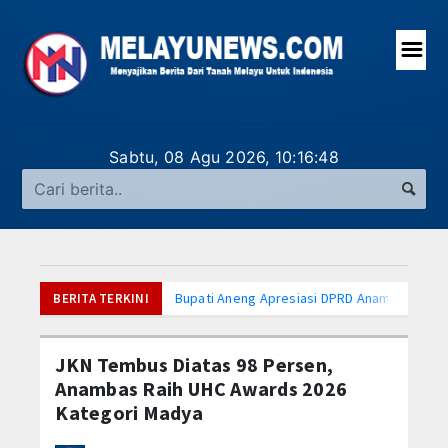
☰
UTAMA
Sabtu, 08 Agu 2026,
10:16:49
LAPORAN UTAMA
NASIONAL
INTERNASIONAL
Bupati Aneng Apresiasi DPRD Anambas atas 
BERITA TERKINI
KEPRI
Hari Anak Nasional, Bupati Anambas Ajak Ma
Bupati Anambas Koordinasi dengan Wakil Me
JKN Tembus Diatas 98 Persen,
TANAH DELI
Program MBG di Anambas Selain Manfaat Bu
Anambas Raih UHC Awards 2026
Wakil Bupati Anambas Nonton Bareng Piala 
Kategori Madya
ANAMBAS
Hadiri Forum Konsultasi Publik, PWI Tanjung