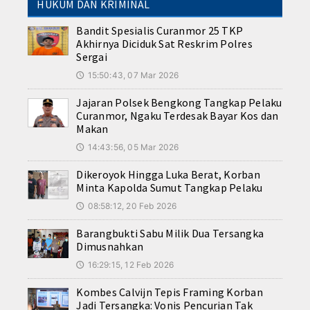
HUKUM DAN KRIMINAL
Bandit Spesialis Curanmor 25 TKP
Akhirnya Diciduk Sat Reskrim Polres
Sergai
15:50:43, 07 Mar 2026
🕔
Jajaran Polsek Bengkong Tangkap Pelaku
Curanmor, Ngaku Terdesak Bayar Kos dan
Makan
14:43:56, 05 Mar 2026
🕔
Dikeroyok Hingga Luka Berat, Korban
Minta Kapolda Sumut Tangkap Pelaku
08:58:12, 20 Feb 2026
🕔
Barangbukti Sabu Milik Dua Tersangka
Dimusnahkan
16:29:15, 12 Feb 2026
🕔
Kombes Calvijn Tepis Framing Korban
Jadi Tersangka: Vonis Pencurian Tak