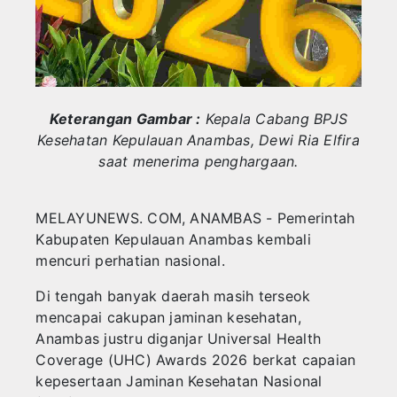
HOBI
Hadiri Forum Konsultasi Publik, PWI Tanjung
Pengurus PWI Kepri Hormati Pengunduran Di
KULINER
BPBD Anambas Salurkan Air kepada Warga 
ENTERTEIMENT
Aneng: Validasi Data Penting untuk Mendor
Keterangan Gambar :
Kepala Cabang BPJS
TEKNOLOGI
Kesehatan Kepulauan Anambas, Dewi Ria Elfira
saat menerima penghargaan.
SPORT
MELAYUNEWS. COM, ANAMBAS - Pemerintah
Kabupaten Kepulauan Anambas kembali
mencuri perhatian nasional.
‎Di tengah banyak daerah masih terseok
mencapai cakupan jaminan kesehatan,
Anambas justru diganjar Universal Health
Coverage (UHC) Awards 2026 berkat capaian
kepesertaan Jaminan Kesehatan Nasional