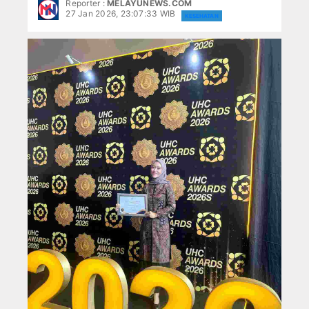
Reporter :
MELAYUNEWS.COM
BATAM
Pengurus PWI Kepri Hormati Pengunduran Di
27 Jan 2026, 23:07:33 WIB
KESEHATAN
BPBD Anambas Salurkan Air kepada Warga 
BINTAN
Aneng: Validasi Data Penting untuk Mendor
Bupati Aneng Apresiasi DPRD Anambas atas 
LINGGA
Hari Anak Nasional, Bupati Anambas Ajak Ma
Bupati Anambas Koordinasi dengan Wakil Me
NATUNA
Program MBG di Anambas Selain Manfaat Bu
Wakil Bupati Anambas Nonton Bareng Piala 
KARIMUN
Hadiri Forum Konsultasi Publik, PWI Tanjung
Pengurus PWI Kepri Hormati Pengunduran Di
TANJUNGPINANG
BPBD Anambas Salurkan Air kepada Warga 
GALLERY
Aneng: Validasi Data Penting untuk Mendor
Bupati Aneng Apresiasi DPRD Anambas atas 
LIFE STYLE
Hari Anak Nasional, Bupati Anambas Ajak Ma
Bupati Anambas Koordinasi dengan Wakil Me
KESEHATAN
Program MBG di Anambas Selain Manfaat Bu
Wakil Bupati Anambas Nonton Bareng Piala 