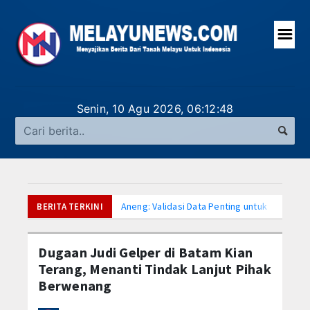
☰
UTAMA
Senin, 10 Agu 2026,
06:12:49
LAPORAN UTAMA
NASIONAL
INTERNASIONAL
Aneng: Validasi Data Penting untuk Mendor
BERITA TERKINI
KEPRI
Bupati Aneng Apresiasi DPRD Anambas atas 
Hari Anak Nasional, Bupati Anambas Ajak Ma
Dugaan Judi Gelper di Batam Kian
TANAH DELI
Bupati Anambas Koordinasi dengan Wakil Me
Terang, Menanti Tindak Lanjut Pihak
Program MBG di Anambas Selain Manfaat Bu
Berwenang
ANAMBAS
Wakil Bupati Anambas Nonton Bareng Piala 