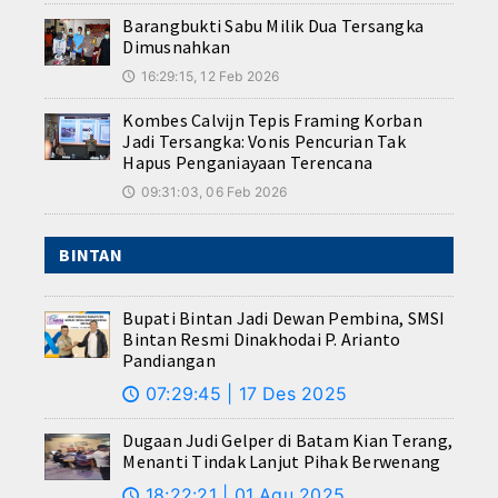
Barangbukti Sabu Milik Dua Tersangka
Dimusnahkan
16:29:15, 12 Feb 2026
🕔
Kombes Calvijn Tepis Framing Korban
Jadi Tersangka: Vonis Pencurian Tak
Hapus Penganiayaan Terencana
09:31:03, 06 Feb 2026
🕔
BINTAN
Bupati Bintan Jadi Dewan Pembina, SMSI
Bintan Resmi Dinakhodai P. Arianto
Pandiangan
07:29:45 | 17 Des 2025
🕔
Dugaan Judi Gelper di Batam Kian Terang,
Menanti Tindak Lanjut Pihak Berwenang
18:22:21 | 01 Agu 2025
🕔