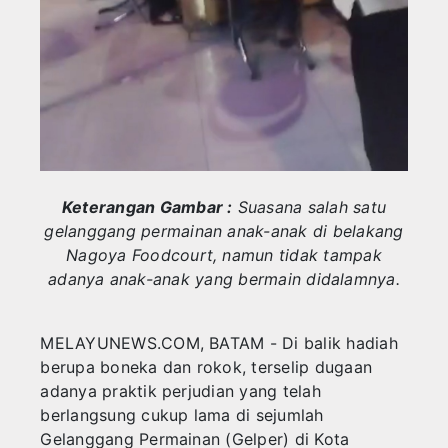
HOBI
Wakil Bupati Anambas Nonton Bareng Piala 
Hadiri Forum Konsultasi Publik, PWI Tanjung
KULINER
Pengurus PWI Kepri Hormati Pengunduran Di
ENTERTEIMENT
BPBD Anambas Salurkan Air kepada Warga 
TEKNOLOGI
SPORT
Keterangan Gambar :
Suasana salah satu
gelanggang permainan anak-anak di belakang
Nagoya Foodcourt, namun tidak tampak
adanya anak-anak yang bermain didalamnya.
MELAYUNEWS.COM, BATAM - Di balik hadiah
berupa boneka dan rokok, terselip dugaan
adanya praktik perjudian yang telah
berlangsung cukup lama di sejumlah
Gelanggang Permainan (Gelper) di Kota