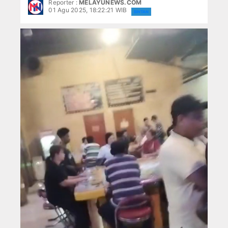
Reporter :
MELAYUNEWS.COM
BATAM
Hadiri Forum Konsultasi Publik, PWI Tanjung
01 Agu 2025, 18:22:21 WIB
BINTAN
Pengurus PWI Kepri Hormati Pengunduran Di
BINTAN
BPBD Anambas Salurkan Air kepada Warga 
Aneng: Validasi Data Penting untuk Mendor
LINGGA
Bupati Aneng Apresiasi DPRD Anambas atas 
Hari Anak Nasional, Bupati Anambas Ajak Ma
NATUNA
Bupati Anambas Koordinasi dengan Wakil Me
Program MBG di Anambas Selain Manfaat Bu
KARIMUN
Wakil Bupati Anambas Nonton Bareng Piala 
Hadiri Forum Konsultasi Publik, PWI Tanjung
TANJUNGPINANG
Pengurus PWI Kepri Hormati Pengunduran Di
GALLERY
BPBD Anambas Salurkan Air kepada Warga 
Aneng: Validasi Data Penting untuk Mendor
LIFE STYLE
Bupati Aneng Apresiasi DPRD Anambas atas 
Hari Anak Nasional, Bupati Anambas Ajak Ma
KESEHATAN
Bupati Anambas Koordinasi dengan Wakil Me
Program MBG di Anambas Selain Manfaat Bu