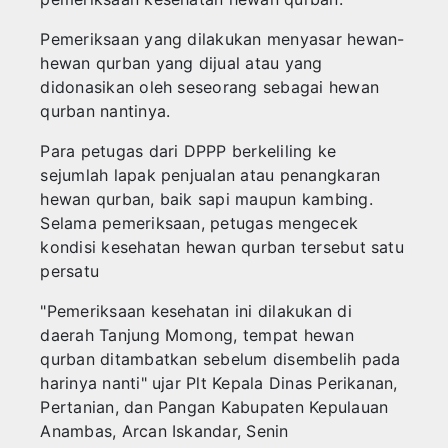
HOBI
Wakil Bupati Anambas Nonton Bareng Piala 
‎Pemeriksaan yang dilakukan menyasar hewan-
Hadiri Forum Konsultasi Publik, PWI Tanjung
KULINER
hewan qurban yang dijual atau yang
Pengurus PWI Kepri Hormati Pengunduran Di
didonasikan oleh seseorang sebagai hewan
ENTERTEIMENT
BPBD Anambas Salurkan Air kepada Warga 
qurban nantinya.
‎Para petugas dari DPPP berkeliling ke
TEKNOLOGI
sejumlah lapak penjualan atau penangkaran
hewan qurban, baik sapi maupun kambing.
SPORT
Selama pemeriksaan, petugas mengecek
kondisi kesehatan hewan qurban tersebut satu
persatu
‎"Pemeriksaan kesehatan ini dilakukan di
daerah Tanjung Momong, tempat hewan
qurban ditambatkan sebelum disembelih pada
harinya nanti" ujar Plt Kepala Dinas Perikanan,
Pertanian, dan Pangan Kabupaten Kepulauan
Anambas, Arcan Iskandar, Senin