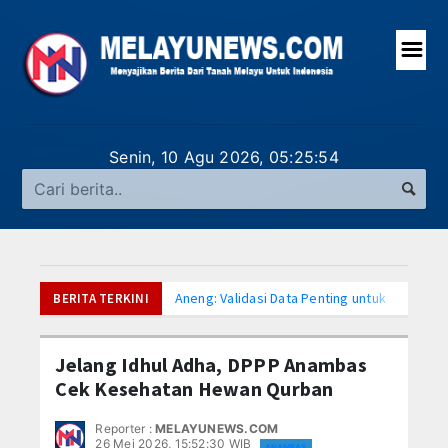
☰
UTAMA
Senin, 10 Agu 2026,
05:25:55
LAPORAN UTAMA
NASIONAL
INTERNASIONAL
Aneng: Validasi Data Penting untuk Mendor
BERITA TERKINI
KEPRI
Bupati Aneng Apresiasi DPRD Anambas atas 
Hari Anak Nasional, Bupati Anambas Ajak Ma
Jelang Idhul Adha, DPPP Anambas
TANAH DELI
Bupati Anambas Koordinasi dengan Wakil Me
Cek Kesehatan Hewan Qurban
Program MBG di Anambas Selain Manfaat Bu
ANAMBAS
Reporter :
MELAYUNEWS.COM
Wakil Bupati Anambas Nonton Bareng Piala 
26 Mei 2026, 15:52:30 WIB
ANAMBAS